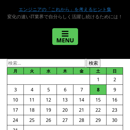
エンジニアの「これから」を考えるヒント集
変化の速いIT業界で自分らしく活躍し続けるためには！
検
索:
月
火
水
木
金
土
日
1
2
3
4
5
6
7
8
9
10
11
12
13
14
15
16
17
18
19
20
21
22
23
24
25
26
27
28
29
30